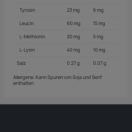
Tyrosin
23 mg
6 mg
Leucin
60 mg
15 mg
L-Methionin
20 mg
5 mg
L-Lysin
40 mg
10 mg
Salz
0.27 g
0.07 g
Allergene: Kann Spuren von Soja und Senf
enthalten.