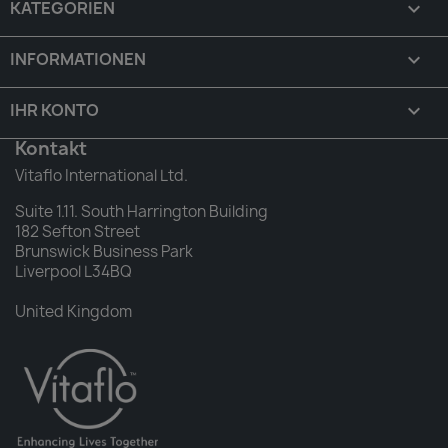
KATEGORIEN

INFORMATIONEN

IHR KONTO

Kontakt
Vitaflo International Ltd.
Suite 1.11. South Harrington Building
182 Sefton Street
Brunswick Business Park
Liverpool L34BQ
United Kingdom