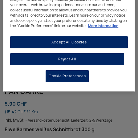
your overall web browsing experience, measure our audience,
collect useful information to allow us and our partners to provide you
with ads tailored to your interests. Learn more on our privacy notice
and cookie policy and set your preferences at any time by clicking on
the "Cookie Preferences" link on our website.
More information
Accept All Cookies
Reject All
Cookie Preferences
PAN CARRÉ
5,90 CHF
(15,42 CHF / 1 Kg)
inkl. MwSt.
Versandkostenübersicht. Lieferzeit: 2-5 Werktage
Eiweißarmes weißes Schnittbrot 300 g