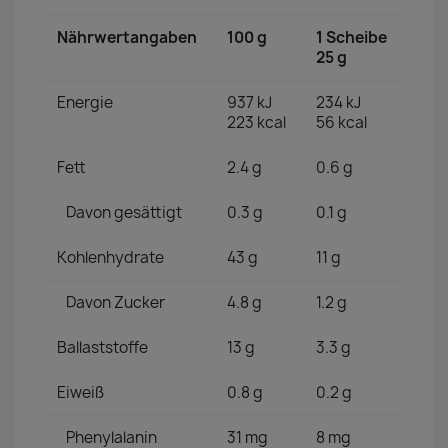
Nährwertangaben
100 g
1 Scheibe
25 g
Energie
937 kJ
234 kJ
223 kcal
56 kcal
Fett
2.4 g
0.6 g
Davon gesättigt
0.3 g
0.1 g
Kohlenhydrate
43 g
11 g
Davon Zucker
4.8 g
1.2 g
Ballaststoffe
13 g
3.3 g
Eiweiß
0.8 g
0.2 g
Phenylalanin
31 mg
8 mg