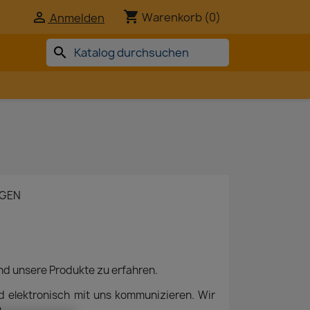
shopping_cart


Warenkorb
(0)
Anmelden
search
NGEN
und unsere Produkte zu erfahren.
nd elektronisch mit uns kommunizieren. Wir
.