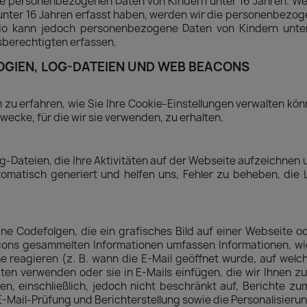
ne personenbezogenen Daten von Kindern unter 16 Jahren. Wen
ter 16 Jahren erfasst haben, werden wir die personenbezog
flo kann jedoch personenbezogene Daten von Kindern unter 
sberechtigten erfassen.
OGIEN, LOG-DATEIEN UND WEB BEACONS
m zu erfahren, wie Sie Ihre Cookie-Einstellungen verwalten kön
ecke, für die wir sie verwenden, zu erhalten.
g-Dateien, die Ihre Aktivitäten auf der Webseite aufzeichnen
tomatisch generiert und helfen uns, Fehler zu beheben, die 
 Codefolgen, die ein grafisches Bild auf einer Webseite ode
ons gesammelten Informationen umfassen Informationen, wie 
 reagieren (z. B. wann die E-Mail geöffnet wurde, auf welche 
n verwenden oder sie in E-Mails einfügen, die wir Ihnen z
n, einschließlich, jedoch nicht beschränkt auf, Berichte zu
-Mail-Prüfung und Berichterstellung sowie die Personalisierun