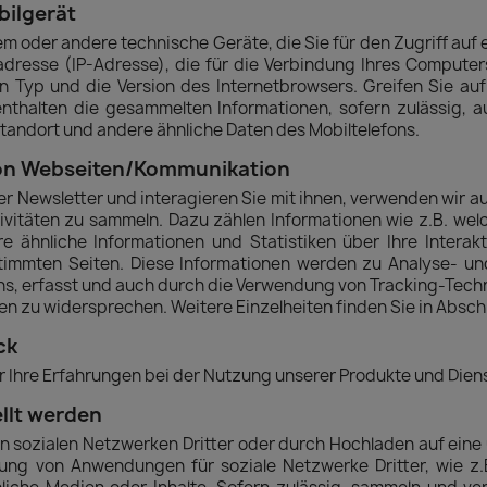
ilgerät
em oder andere technische Geräte, die Sie für den Zugriff au
lladresse (IP-Adresse), die für die Verbindung Ihres Compute
n Typ und die Version des Internetbrowsers. Greifen Sie au
enthalten die gesammelten Informationen, sofern zulässig, 
Standort und andere ähnliche Daten des Mobiltelefons.
on Webseiten/Kommunikation
er Newsletter und interagieren Sie mit ihnen, verwenden wir 
vitäten zu sammeln. Dazu zählen Informationen wie z.B. welc
e ähnliche Informationen und Statistiken über Ihre Interakti
timmten Seiten. Diese Informationen werden zu Analyse- un
s, erfasst und auch durch die Verwendung von Tracking-Techn
n zu widersprechen. Weitere Einzelheiten finden Sie in Abschn
ck
über Ihre Erfahrungen bei der Nutzung unserer Produkte und Diens
ellt werden
ann in sozialen Netzwerken Dritter oder durch Hochladen auf e
tzung von Anwendungen für soziale Netzwerke Dritter, wie z.B