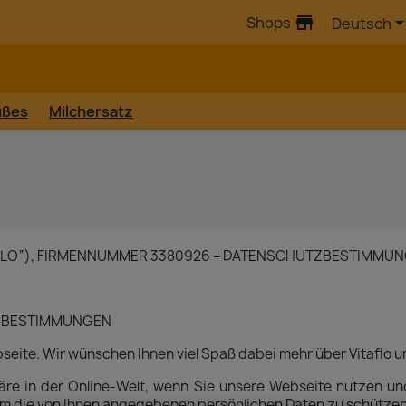
store
Shops
Deutsch
üßes
Milchersatz
ITAFLO“), FIRMENNUMMER 3380926 – DATENSCHUTZBESTIMMU
TZBESTIMMUNGEN
bseite. Wir wünschen Ihnen viel Spaß dabei mehr über Vitaflo 
phäre in der Online-Welt, wenn Sie unsere Webseite nutzen u
um die von Ihnen angegebenen persönlichen Daten zu schützen