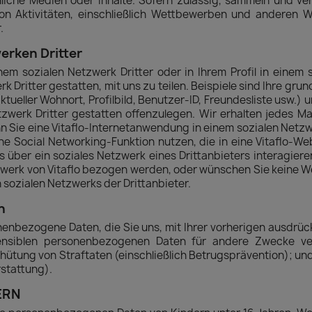
iche Medien oder Inhalte. Sofern zulässig, sammeln und verö
l von Aktivitäten, einschließlich Wettbewerben und anderen
.
erken Dritter
einem sozialen Netzwerk Dritter oder in Ihrem Profil in einem
k Dritter gestatten, mit uns zu teilen. Beispiele sind Ihre gr
tueller Wohnort, Profilbild, Benutzer-ID, Freundesliste usw.) 
tzwerk Dritter gestatten offenzulegen. Wir erhalten jedes Mal
nn Sie eine Vitaflo-Internetanwendung in einem sozialen Netzw
ine Social Networking-Funktion nutzen, die in eine Vitaflo-W
s über ein soziales Netzwerk eines Drittanbieters interagier
tzwerk von Vitaflo bezogen werden, oder wünschen Sie keine W
 sozialen Netzwerks der Drittanbieter.
n
nenbezogene Daten, die Sie uns, mit Ihrer vorherigen ausdr
sensiblen personenbezogenen Daten für andere Zwecke ver
tung von Straftaten (einschließlich Betrugsprävention); und 
rstattung).
ERN